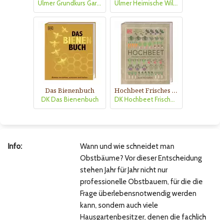
Ulmer Grundkurs Garten
Ulmer Heimische Wildstauden im Garten
Das Bienenbuch
Hochbeet Frisches Gemüse das Ganze Jahr
DK Das Bienenbuch
DK Hochbeet Frisches Gemüse
Info:
Wann und wie schneidet man
Obstbäume? Vor dieser Entscheidung
stehen Jahr für Jahr nicht nur
professionelle Obstbauern, für die die
Frage überlebensnotwendig werden
kann, sondern auch viele
Hausgartenbesitzer, denen die fachlich