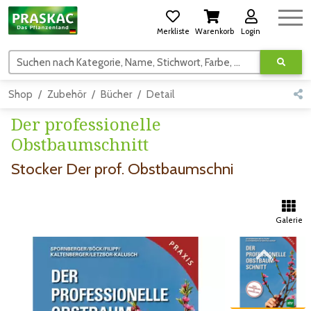
Merkliste
Warenkorb
Login
Suchen nach Kategorie, Name, Stichwort, Farbe, usw.
Shop
Zubehör
Bücher
Detail
Der professionelle
Obstbaumschnitt
Stocker Der prof. Obstbaumschni
Galerie
Zum vorigen Bild