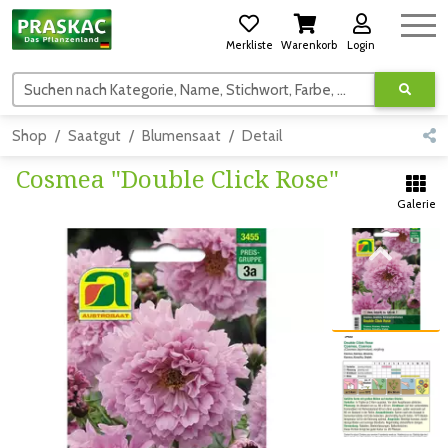
Merkliste
Warenkorb
Login
Suchen nach Kategorie, Name, Stichwort, Farbe, usw.
Shop
Saatgut
Blumensaat
Detail
Cosmea "Double Click Rose"
Galerie
Zum vorigen Bild
Zum vorigen Bild
Zum nächsten Bild