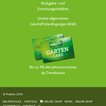
Rückgabe- und
Erstattungsrichtlinie
Unsere allgemeinen
Geschäftsbedingungen (AGB)
Bis zu 3% des Jahresumsatzes
als Treuebonus
© Praskac 2026
BAUMSCHULE
VORTEILE
ONLINE-SHOP
NEWS
ONLINE SHOP
ÖSTERREICH
KONTAKT
KI