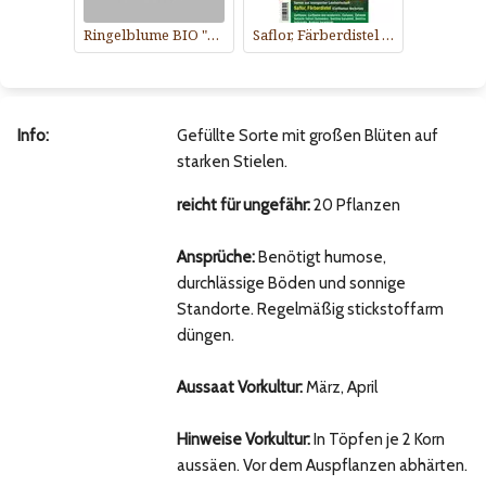
Ringelblume BIO "Orange"
Saflor, Färberdistel BIO
Info:
Gefüllte Sorte mit großen Blüten auf
starken Stielen.
reicht für ungefähr:
20 Pflanzen
Ansprüche:
Benötigt humose,
durchlässige Böden und sonnige
Standorte. Regelmäßig stickstoffarm
düngen.
Aussaat Vorkultur:
März, April
Hinweise Vorkultur:
In Töpfen je 2 Korn
aussäen. Vor dem Auspflanzen abhärten.