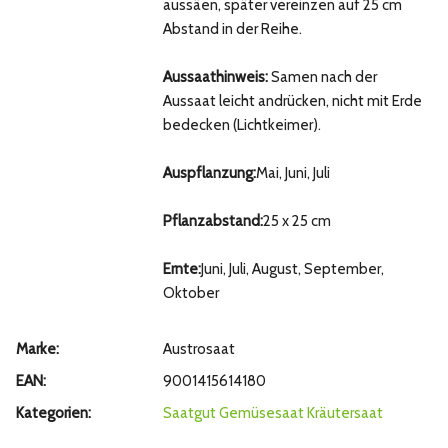
aussäen, später vereinzen auf 25 cm
Abstand in der Reihe.
Aussaathinweis:
Samen nach der
Aussaat leicht andrücken, nicht mit Erde
bedecken (Lichtkeimer).
Auspflanzung:
Mai, Juni, Juli
Pflanzabstand:
25 x 25 cm
Ernte:
Juni, Juli, August, September,
Oktober
Marke:
Austrosaat
EAN:
9001415614180
Kategorien:
Saatgut
Gemüsesaat
Kräutersaat