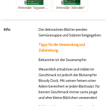
Petersilie "Gigante d''Italia"'
Petersilie "Afrodite"
Info:
Die dekorativen Blätter werden
Gemüsesuppe und Salaten beigegeben.
Tipps für die Verwendung und
Zubereitung:
Bekannter ist der Sauerampfer.
Wesentlich attraktiver und milder im
Geschmack ist jedoch der Blutampfer
Bloody Dock. Mit seinen feinen roten
Adern bereichert er jeden Blattsalat. Für
besten Geschmack immer zarte junge
und eher kleine Blättchen verwenden!