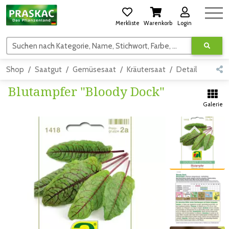
Merkliste
Warenkorb
Login
Suchen nach Kategorie, Name, Stichwort, Farbe, usw.
Shop
Saatgut
Gemüsesaat
Kräutersaat
Detail
Blutampfer "Bloody Dock"
Galerie
Zum vorigen Bild
Zum vorigen Bild
Zum nächsten Bild