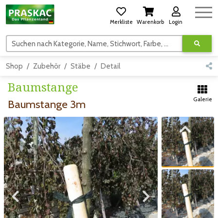
Merkliste
Warenkorb
Login
Suchen nach Kategorie, Name, Stichwort, Farbe, usw.
Shop
Zubehör
Stäbe
Detail
Baumstange
Galerie
Baumstange 3m
Zum vorigen Bild
Zum vorigen Bild
Zum nächsten Bild