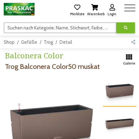
Merkliste
Warenkorb
Login
Suchen nach Kategorie, Name, Stichwort, Farbe, usw.
Shop
Gefäße
Trog
Detail
Balconera Color
Galerie
Trog Balconera Color50 muskat
Zum vorigen Bild
Zum vorigen Bild
Zum nächsten Bild